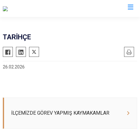
Afyonkarahisar
TARİHÇE
Başmakçı
Hocalar
Bayat
İhsaniye
26.02.2026
Bolvadin
İscehisar
Çay
Kızılören
Çobanlar
Sandıklı
Dazkırı
Şuhut
Dinar
Sultandağı
İLÇEMİZDE GÖREV YAPMIŞ KAYMAKAMLAR
Emirdağ
Sinanpaşa
Evciler