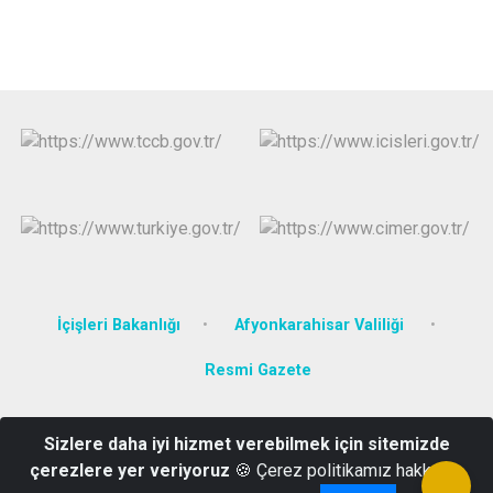
İçişleri Bakanlığı
Afyonkarahisar Valiliği
Resmi Gazete
Aktaş Mahallesi Cumhuriyet Caddesi No:124 SGK Hizmet Binası
Sizlere daha iyi hizmet verebilmek için sitemizde
Çay/AFYONKARAHİSAR
çerezlere yer veriyoruz
🍪 Çerez politikamız hakkında
0 272 632 4011