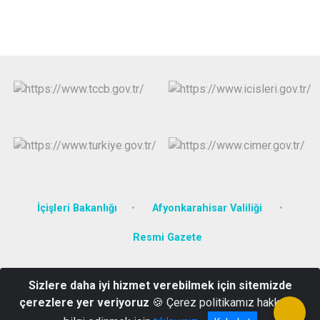
İçişleri Bakanlığı
Afyonkarahisar Valiliği
Resmi Gazete
Aktaş Mahallesi Cumhuriyet Caddesi No:124 SGK Hizmet Binası
Sizlere daha iyi hizmet verebilmek için sitemizde
Çay/AFYONKARAHİSAR
çerezlere yer veriyoruz
🍪 Çerez politikamız hakkında
0 272 632 4011