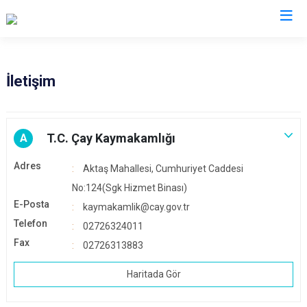
Afyonkarahisar
İletişim
Başmakçı
Hocalar
Bayat
İhsaniye
T.C. Çay Kaymakamlığı
A
Bolvadin
İscehisar
Adres
Aktaş Mahallesi, Cumhuriyet Caddesi
Çay
Kızılören
No:124(Sgk Hizmet Binası)
Çobanlar
Sandıklı
E-Posta
kaymakamlik@cay.gov.tr
Dazkırı
Şuhut
Telefon
02726324011
Dinar
Sultandağı
Fax
02726313883
Emirdağ
Sinanpaşa
Haritada Gör
Evciler