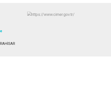
Şuhut
Sultandağı
Sinanpaşa
te
KARAHİSAR