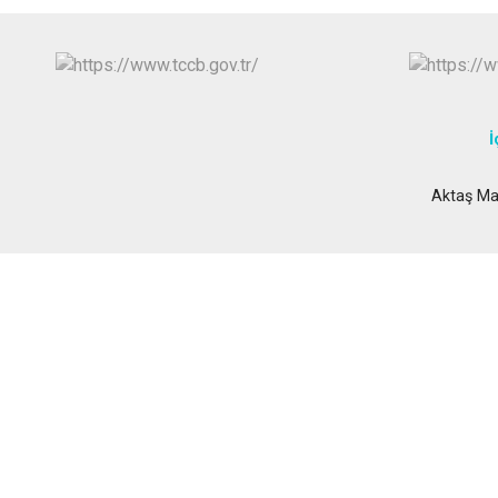
İ
Aktaş Ma