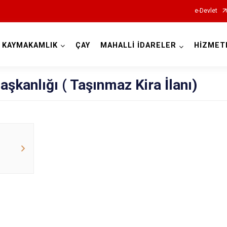
e-Devlet
KAYMAKAMLIK
ÇAY
MAHALLİ İDARELER
HİZMET
Afyonkarahisar
aşkanlığı ( Taşınmaz Kira İlanı)
Başmakçı
Bayat
Bolvadin
Çay
Çobanlar