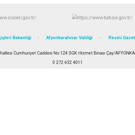
Dazkırı
Dinar
Emirdağ
Evciler
çişleri Bakanlığı
Afyonkarahisar Valiliği
Resmi Gaze
hallesi Cumhuriyet Caddesi No:124 SGK Hizmet Binası Çay/AFYON
0 272 632 4011