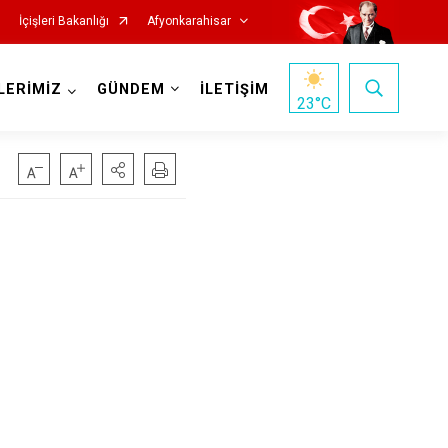
İçişleri Bakanlığı
Afyonkarahisar
LERİMİZ
GÜNDEM
İLETİŞİM
23
°C
Hocalar
İhsaniye
İscehisar
Kızılören
Sandıklı